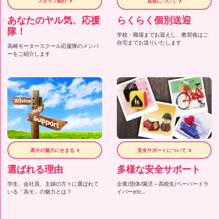
スタッフ紹介
送迎について
あなたのヤル気、応援
らくらく個別送迎
隊！
学校・職場までお迎えし、教習後はご
自宅までお送りいたします
高崎モータースクール応援隊のメンバ
ーをご紹介します
高モの魅力にせまる
安全サポートについて
選ばれる理由
多様な安全サポート
学生、会社員、主婦の方々に選ばれて
企業/団体/園児～高校生/ペーパードラ
いる「高モ」の魅力とは？
イバーetc…