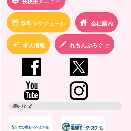
在校生メニュー
学科スケジュール
会社案内
求人情報
れもんぶろぐ
newtab
姉妹校
newtab