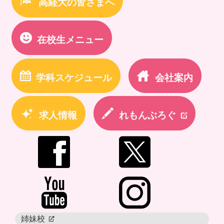
高経大の皆さまへ
在校生メニュー
学科スケジュール
会社案内
求人情報
れもんぶろぐ
newtab
姉妹校
newtab