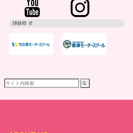
姉妹校
newtab