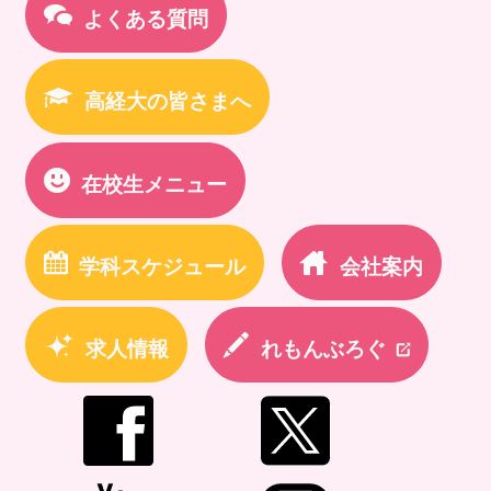
よくある質問
高経大の皆さまへ
在校生メニュー
学科スケジュール
会社案内
求人情報
れもんぶろぐ
newtab