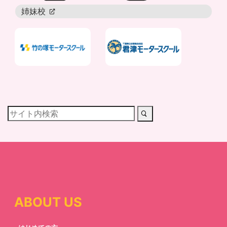
姉妹校
newtab
ABOUT US